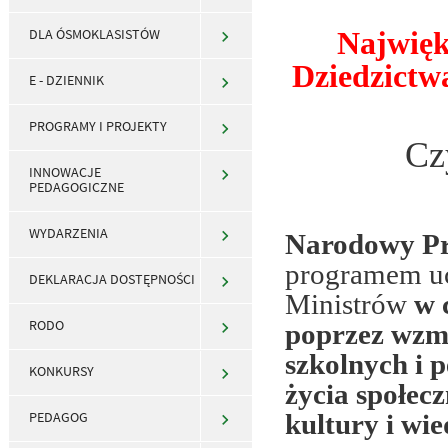
Najwięk
DLA ÓSMOKLASISTÓW
Dziedzictw
E - DZIENNIK
PROGRAMY I PROJEKTY
Cz
INNOWACJE
PEDAGOGICZNE
WYDARZENIA
Narodowy Pr
programem uc
DEKLARACJA DOSTĘPNOŚCI
Ministrów
w 
RODO
poprzez wzma
szkolnych i 
KONKURSY
życia społec
kultury i wi
PEDAGOG