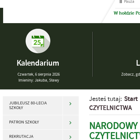
Pauza
W hołdzie P
Kalendarium
L
Czwartek,
6
sierpnia
2026
Zobacz, gdz
Imieniny: Jakuba, Sławy
Jesteś tutaj:
Start
JUBILEUSZ 80-LECIA
CZYTELNICTWA
SZKOŁY
PATRON SZKOŁY
NARODOWY
CZYTELNIC
REKRUTACJA