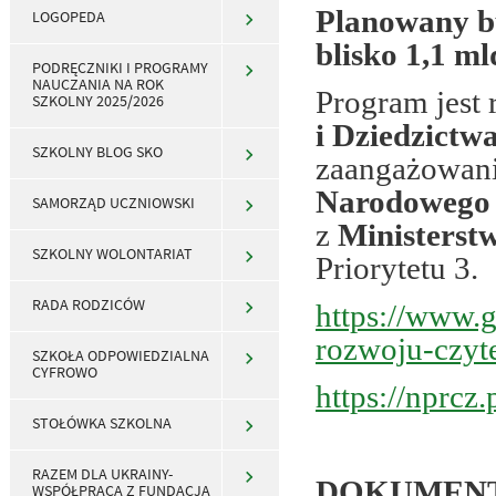
Planowany b
LOGOPEDA
blisko 1,1 m
PODRĘCZNIKI I PROGRAMY
NAUCZANIA NA ROK
Program jest
SZKOLNY 2025/2026
i Dziedzict
SZKOLNY BLOG SKO
zaangażowan
Narodowego
SAMORZĄD UCZNIOWSKI
z
Ministerst
SZKOLNY WOLONTARIAT
Priorytetu 3.
RADA RODZICÓW
https://www.
rozwoju-czyt
SZKOŁA ODPOWIEDZIALNA
CYFROWO
https://nprcz.
STOŁÓWKA SZKOLNA
RAZEM DLA UKRAINY-
DOKUMENT
WSPÓŁPRACA Z FUNDACJĄ