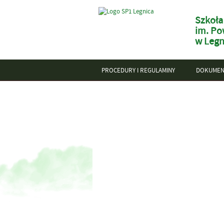
Szkoła
im. Po
w Legn
PROCEDURY I REGULAMINY
DOKUMEN