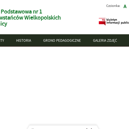
Czcionka:
 Podstawowa nr 1
wstańców Wielkopolskich
icy
TY
HISTORIA
GRONO PEDAGOGICZNE
GALERIA ZDJĘĆ