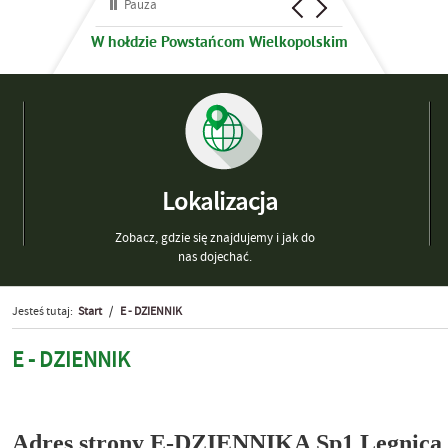
Pauza
W hołdzie Powstańcom Wielkopolskim
Lokalizacja
Zobacz, gdzie się znajdujemy i jak do
nas dojechać.
Jesteś tutaj:
Start
/
E - DZIENNIK
E - DZIENNIK
Adres strony E-DZIENNIKA Sp1 Legnica