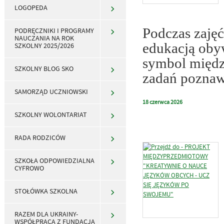
LOGOPEDA
Podczas zajęć
PODRĘCZNIKI I PROGRAMY
NAUCZANIA NA ROK
edukacją oby
SZKOLNY 2025/2026
symbol między
SZKOLNY BLOG SKO
zadań poznawa
SAMORZĄD UCZNIOWSKI
18
czerwca
2026
SZKOLNY WOLONTARIAT
RADA RODZICÓW
SZKOŁA ODPOWIEDZIALNA
CYFROWO
STOŁÓWKA SZKOLNA
RAZEM DLA UKRAINY-
WSPÓŁPRACA Z FUNDACJĄ