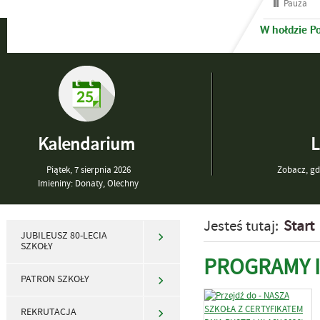
Pauza
W hołdzie P
Kalendarium
L
Piątek,
7
sierpnia
2026
Zobacz, gdz
Imieniny: Donaty, Olechny
Jesteś tutaj:
Start
JUBILEUSZ 80-LECIA
SZKOŁY
PROGRAMY I
PATRON SZKOŁY
REKRUTACJA