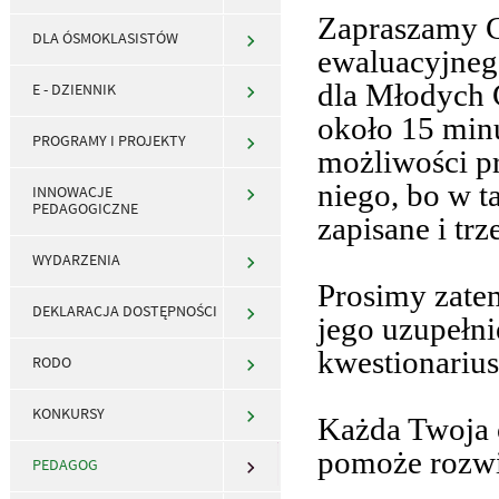
Zapraszamy C
DLA ÓSMOKLASISTÓW
ewaluacyjneg
dla Młodych 
E - DZIENNIK
około 15 minu
PROGRAMY I PROJEKTY
możliwości p
niego, bo w 
INNOWACJE
PEDAGOGICZNE
zapisane i tr
WYDARZENIA
Prosimy zate
DEKLARACJA DOSTĘPNOŚCI
jego uzupełni
kwestionarius
RODO
KONKURSY
Każda Twoja o
pomoże rozwi
PEDAGOG