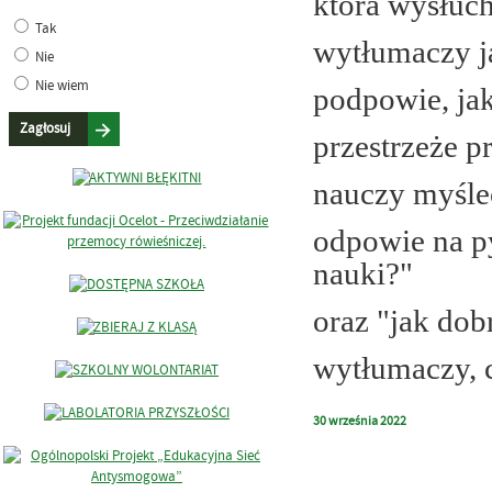
która wysłuch
Tak
wytłumaczy ja
Nie
Nie wiem
podpowie, ja
przestrzeże p
nauczy myśle
odpowie na p
nauki?"
oraz "jak do
wytłumaczy,
30
września
2022