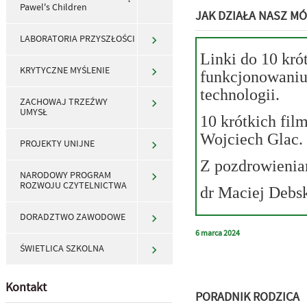
Pawel's Children
JAK DZIAŁA NASZ M
LABORATORIA PRZYSZŁOŚCI
Linki do 10 kr
KRYTYCZNE MYŚLENIE
funkcjonowaniu
technologii.
ZACHOWAJ TRZEŹWY
UMYSŁ
10 krótkich fil
Wojciech Glac.
PROJEKTY UNIJNE
Z pozdrowieni
NARODOWY PROGRAM
ROZWOJU CZYTELNICTWA
dr Maciej Debs
DORADZTWO ZAWODOWE
6
marca
2024
ŚWIETLICA SZKOLNA
Kontakt
PORADNIK RODZICA