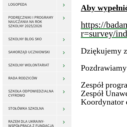
LOGOPEDA
Aby wypełnić
PODRĘCZNIKI I PROGRAMY
NAUCZANIA NA ROK
https://bada
SZKOLNY 2025/2026
r=survey/i
SZKOLNY BLOG SKO
Dziękujemy z
SAMORZĄD UCZNIOWSKI
SZKOLNY WOLONTARIAT
Pozdrawiamy
RADA RODZICÓW
Zespół progr
SZKOŁA ODPOWIEDZIALNA
Zespół Unaw
CYFROWO
Koordynator 
STOŁÓWKA SZKOLNA
RAZEM DLA UKRAINY-
WSPÓŁPRACA Z FUNDACJĄ