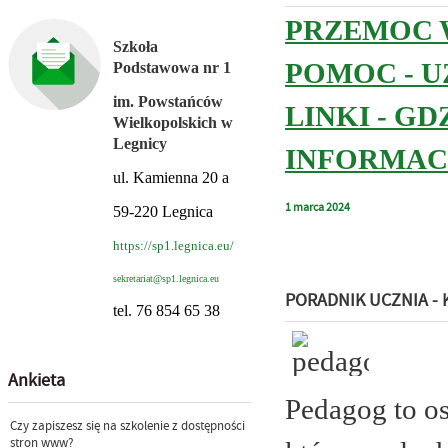
PRZEMOC 
Szkoła
POMOC - U
Podstawowa nr 1
im. Powstańców
LINKI - G
Wielkopolskich w
Legnicy
INFORMACJ
ul. Kamienna 20 a
1
marca
2024
59-220 Legnica
https://sp1.legnica.eu/
sekretariat@sp1.legnica.eu
PORADNIK UCZNIA - 
tel. 76 854 65 38
Ankieta
Pedagog to os
Czy zapiszesz się na szkolenie z dostępności
stron www?